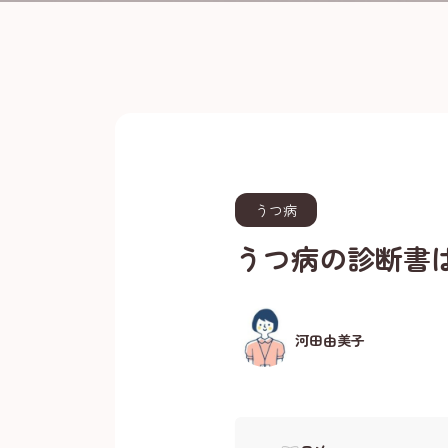
うつ病
うつ病の診断書
河田由美子