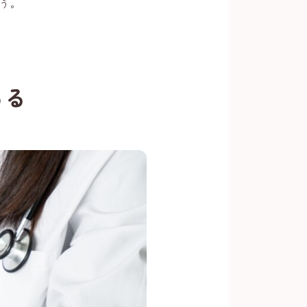
う。
ある
紹介
質問