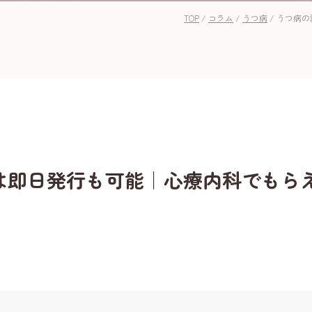
TOP
/
コラム
/
うつ病
/
うつ病の
は即日発行も可能｜心療内科でもら