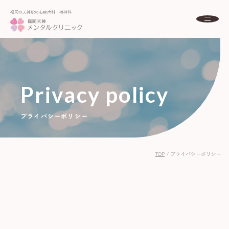
福岡の天神駅の心療内科・精神科
福岡の天神駅の心療内科・精神科
About
福岡天神メンタルクリニックとは
初めての方へ
Privacy policy
Menu
診療案内
プライバシーポリシー
Doctor
ドクター紹介
Access
アクセス
TOP
/
プライバシーポリシー
FAQ
よくある質問
News
お知らせ
Column
コラム