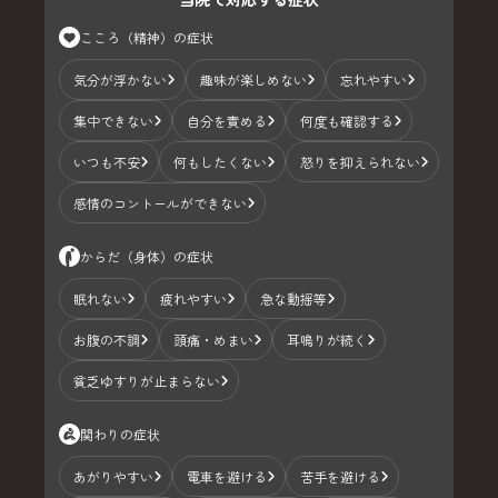
こころ（精神）の症状
気分が浮かない
趣味が楽しめない
忘れやすい
集中できない
自分を責める
何度も確認する
いつも不安
何もしたくない
怒りを抑えられない
感情のコントールができない
からだ（身体）の症状
眠れない
疲れやすい
急な動揺等
お腹の不調
頭痛・めまい
耳鳴りが続く
貧乏ゆすりが止まらない
関わりの症状
あがりやすい
電車を避ける
苦手を避ける