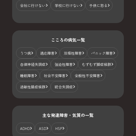
会社に行けない
学校に行けない
子供に怒る
こころの病気一覧
うつ病
適応障害
双極性障害
パニック障害
自律神経失調症
強迫性障害
むずむず脚症候群
睡眠障害
社会不安障害
全般性不安障害
過敏性腸症候群
統合失調症
主な発達障害・気質の一覧
ADHD
ASD
HSP