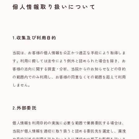
個人情報取り扱いについて
24時間受付中
WEB予約
1.収集及び利用目的
18歳未満の方へ
当院は、お客様の個人情報を公正かつ適正な手段により取得しま
す。利用に際しては法令により例外と認められた場合を除き、お
プライバシーポリシー
客様の志向に関する調査・分析、当院からのお知らせなどの目的
の範囲内でのみ利用し、お客様の同意なくその範囲を超えて利用
しません。
2.外部委託
個人情報を利用目的の実施に必要な範囲で業務委託する場合は、
当院が個人情報を適切に取り扱うと認める委託先を選定し、漏洩
や目的以外の利用を行わないように適切かつ厳正な監督を行いま