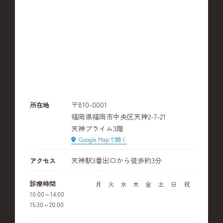
〒810-0001
所在地
福岡県福岡市中央区天神2-7-21
天神プライム3階
Google Mapで開く
天神駅3番出口から徒歩約3分
アクセス
診療時間
月
火
水
木
金
土
日
祝
10:00～14:00
15:30～20:00