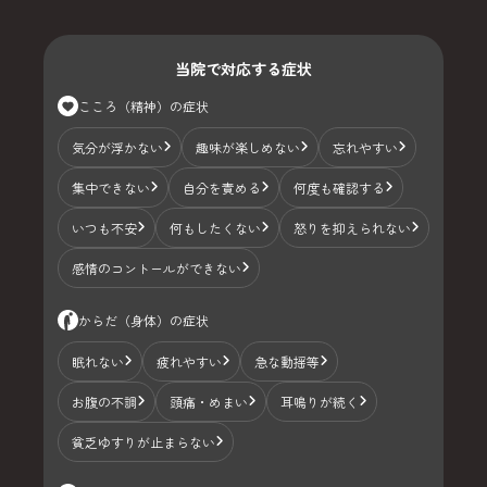
当院で対応する症状
こころ（精神）の症状
気分が浮かない
趣味が楽しめない
忘れやすい
集中できない
自分を責める
何度も確認する
いつも不安
何もしたくない
怒りを抑えられない
感情のコントールができない
からだ（身体）の症状
眠れない
疲れやすい
急な動揺等
お腹の不調
頭痛・めまい
耳鳴りが続く
貧乏ゆすりが止まらない