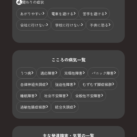
関わりの症状
あがりやすい
電車を避ける
苦手を避ける
会社に行けない
学校に行けない
子供に怒る
こころの病気一覧
うつ病
適応障害
双極性障害
パニック障害
自律神経失調症
強迫性障害
むずむず脚症候群
睡眠障害
社会不安障害
全般性不安障害
過敏性腸症候群
統合失調症
主な発達障害・気質の一覧