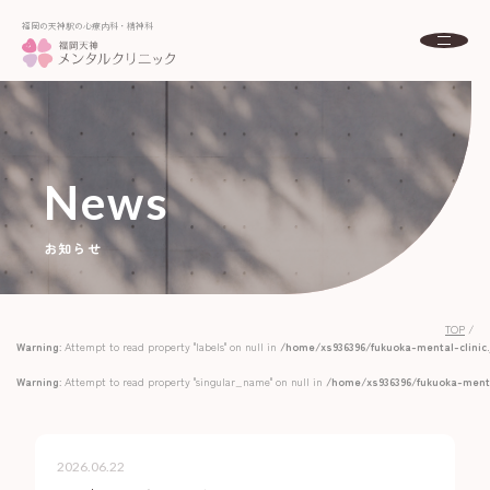
福岡の天神駅の心療内科・精神科
福岡の天神駅の心療内科・精神科
About
福岡天神メンタルクリニックとは
初めての方へ
News
Menu
診療案内
お知らせ
Doctor
ドクター紹介
Access
アクセス
TOP
/
FAQ
Warning
: Attempt to read property "labels" on null in
/home/xs936396/fukuoka-mental-clini
よくある質問
Warning
: Attempt to read property "singular_name" on null in
/home/xs936396/fukuoka-menta
News
お知らせ
Column
コラム
2026.06.22