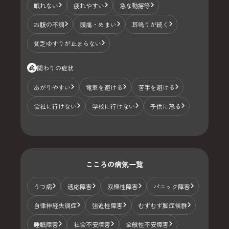
眠れない
疲れやすい
急な動揺等
お腹の不調
頭痛・めまい
耳鳴りが続く
貧乏ゆすりが止まらない
関わりの症状
あがりやすい
電車を避ける
苦手を避ける
会社に行けない
学校に行けない
子供に怒る
こころの病気一覧
うつ病
適応障害
双極性障害
パニック障害
自律神経失調症
強迫性障害
むずむず脚症候群
睡眠障害
社会不安障害
全般性不安障害