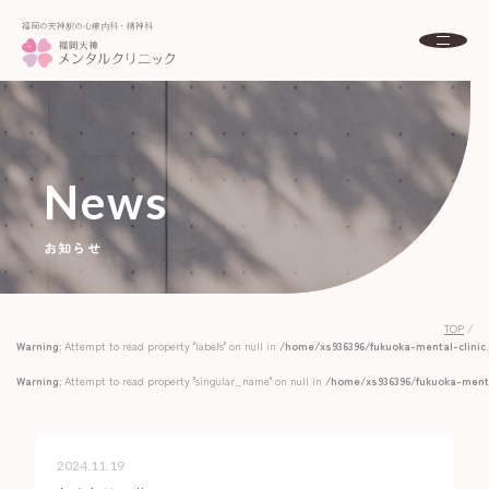
福岡の天神駅の心療内科・精神科
福岡の天神駅の心療内科・精神科
About
福岡天神メンタルクリニックとは
初めての方へ
News
Menu
診療案内
お知らせ
Doctor
ドクター紹介
Access
アクセス
TOP
/
FAQ
Warning
: Attempt to read property "labels" on null in
/home/xs936396/fukuoka-mental-clini
よくある質問
Warning
: Attempt to read property "singular_name" on null in
/home/xs936396/fukuoka-menta
News
お知らせ
Column
コラム
2024.11.19